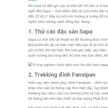
Khi mùa hè đến gõ cửa và thời tiết trở nên oi ả h
nghĩ đến Sapa – một điểm đến du lịch miền Bắc m
đến 23 độ C. Đây là một môi trường lý tưởng để t
ngắm nhìn những cánh đồng bậc thang.
1. Thử các đặc sản Sapa
Sapa có thời tiết rất thuận lợi để thưởng thức m
không khí ấm áp và thân mật. Nếu bạn đi du lịch 
gỏi cá hồi, thịt lợn bản, thịt trâu gác bếp, rau 
quán nướng tại trung tâm thị trấn vào ban đêm, thì
2. Trekking đỉnh Fansipan
Hiện nay, việc chinh phục đỉnh Fansipan – đỉnh n
khăn nhờ vào hệ thống cáp treo hiện đại. Tuy nhiên
trekking dọc theo các con đường mòn và các sườn 
hệ thống tâm linh bậc nhất với đại tượng Phật A D
Đặc biệt, trên đường đi đến đỉnh, bạn có thể ngắ