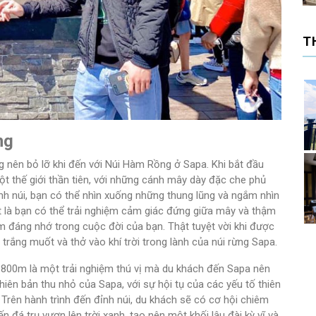
T
ng
 nên bỏ lỡ khi đến với Núi Hàm Rồng ở Sapa. Khi bắt đầu
t thế giới thần tiên, với những cánh mây dày đặc che phủ
nh núi, bạn có thể nhìn xuống những thung lũng và ngắm nhìn
t là bạn có thể trải nghiệm cảm giác đứng giữa mây và thậm
m đáng nhớ trong cuộc đời của bạn. Thật tuyệt vời khi được
rắng muốt và thở vào khí trời trong lành của núi rừng Sapa.
1.800m là một trải nghiệm thú vị mà du khách đến Sapa nên
phiên bản thu nhỏ của Sapa, với sự hội tụ của các yếu tố thiên
 Trên hành trình đến đỉnh núi, du khách sẽ có cơ hội chiêm
đá trụ vươn lên trời xanh, tạo nên một khối lâu đài kỳ vĩ và