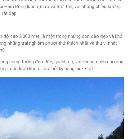
úi Hàm Rồng luôn rực rỡ và tươi tắn, với những chiều sương
rất đẹp.
n độ cao 2.000 mét, là một trong những con đèo đẹp và khó
rong những trải nghiệm phượt thử thách nhất và thú vị nhất
há.
ững cung đường đèo dốc, quanh co, với khung cảnh núi rừng
ẹp, uốn lượn khó đi, đòi hỏi kỹ năng lái xe tốt.