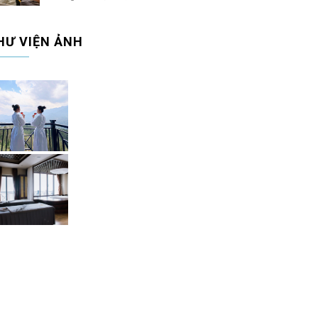
HƯ VIỆN ẢNH