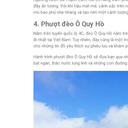
đầy ấn tượng. Với khí hậu mát mẻ, cảnh sắc trên n
mù bao phủ nhẹ nhàng và tạo nên một cảnh tượng 
4. Phượt đèo Ô Quy Hồ
Nằm trên tuyến quốc lộ 4C, đèo Ô Quy Hồ nằm trê
đi nhất tại Việt Nam. Tuy nhiên, đây cũng là một t
cho những tín đồ yêu thích sự phiêu lưu và khám p
Hành trình phượt đèo Ô Quy Hồ sẽ đưa bạn qua nh
bạt ngàn, thác nước lung linh và những con đường h