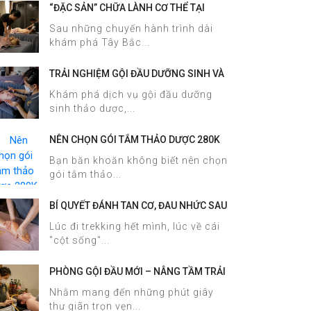
“ĐẶC SẢN” CHỮA LÀNH CƠ THỂ TẠI
HALOSA SPA & MASSAGE
Sau những chuyến hành trình dài
khám phá Tây Bắc...
TRẢI NGHIỆM GỘI ĐẦU DƯỠNG SINH VÀ
CHĂM SÓC DA MẶT TẠI HALOSA SPA &
Khám phá dịch vụ gội đầu dưỡng
MASSAGE
sinh thảo dược,...
NÊN CHỌN GÓI TẮM THẢO DƯỢC 280K
HAY 380K TẠI HALOSA SPA &
Bạn băn khoăn không biết nên chọn
MASSAGE?
gói tắm thảo...
BÍ QUYẾT ĐÁNH TAN CƠ, ĐAU NHỨC SAU
TREKKING SAPA CHỈ TRONG 60 PHÚT
Lúc đi trekking hết mình, lúc về cái
TẠI HALOSA SPA & MASSAGE
"cột sống"...
PHÒNG GỘI ĐẦU MỚI – NÂNG TẦM TRẢI
NGHIỆM DƯỠNG SINH TẠI HALOSA SPA
Nhằm mang đến những phút giây
& MASSAGE
thư giãn trọn vẹn...