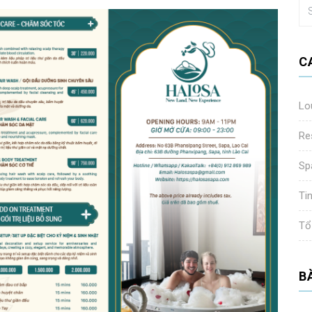
C
Lo
Re
Sp
Ti
Tổ
B