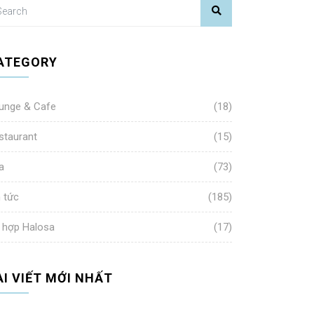
ATEGORY
unge & Cafe
(18)
staurant
(15)
a
(73)
n tức
(185)
 hợp Halosa
(17)
ÀI VIẾT MỚI NHẤT