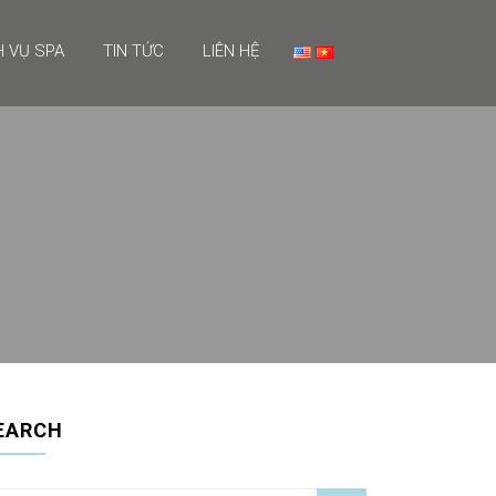
H VỤ SPA
TIN TỨC
LIÊN HỆ
EARCH