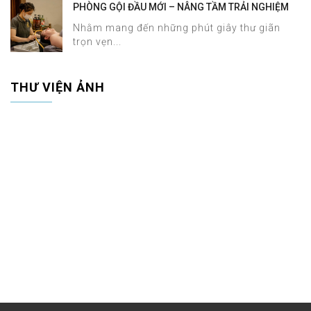
PHÒNG GỘI ĐẦU MỚI – NÂNG TẦM TRẢI NGHIỆM
DƯỠNG SINH TẠI HALOSA SPA & MASSAGE
Nhằm mang đến những phút giây thư giãn
trọn vẹn...
THƯ VIỆN ẢNH