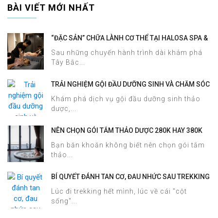
BÀI VIẾT MỚI NHẤT
“ĐẶC SẢN” CHỮA LÀNH CƠ THỂ TẠI HALOSA SPA &
MASSAGE
Sau những chuyến hành trình dài khám phá
Tây Bắc...
TRẢI NGHIỆM GỘI ĐẦU DƯỠNG SINH VÀ CHĂM SÓC
DA MẶT TẠI HALOSA SPA & MASSAGE
Khám phá dịch vụ gội đầu dưỡng sinh thảo
dược,...
NÊN CHỌN GÓI TẮM THẢO DƯỢC 280K HAY 380K
TẠI HALOSA SPA & MASSAGE?
Bạn băn khoăn không biết nên chọn gói tắm
thảo...
BÍ QUYẾT ĐÁNH TAN CƠ, ĐAU NHỨC SAU TREKKING
SAPA CHỈ TRONG 60 PHÚT TẠI HALOSA SPA &
Lúc đi trekking hết mình, lúc về cái "cột
MASSAGE
sống"...