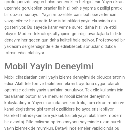
gordugunuzde uygun bahis secenekleri belirginlesir. Yayin ekrani
uzerinde gorulebilen oranlar ile hizli bahis yapma ozelligi pratik
bir cozum sunuyor. Yayinlar ozellikle canli bahisseverler icin
vazgecilmez bir aractir. Mac istatistikleri yayin ekraninda da
gosteriliyor. Bu sayede karar verme sureci daha hizli ve etkili
oluyor. Modern teknolojik altyapinin getirdigi avantajlarla birlikte
deneyim her gecen gun daha kaliteli hale geliyor. Profesyonel bir
yaklasim sergilendiginde elde edilebilecek sonuclar oldukca
tatmin edici olabiliyor.
Mobil Yayin Deneyimi
Mobil cihazlardan canli yayin izleme deneyimi de oldukca tatmin
edici. Akilli telefon ve tabletlerin ekran boyutuna uygun olarak
optimize edilmis yayin sayfalari sunuluyor. Tek elle kullanim icin
tasarlanan butonlar ve menuler mobil izleme deneyimini
kolaylastiriyor. Yayin sirasinda ses kontrolu, tam ekran modu ve
kanal degistirme gibi temel ozelliklere kolayca erisilebiliyor.
Hareket halindeyken bile yuksek kaliteli yayin alabilmek modern
bir avantaj. Pille calisma optimizasyonu sayesinde uzun sureli
yayin izlemek de mumkun. Detayli incelemeler yapildiginda bu