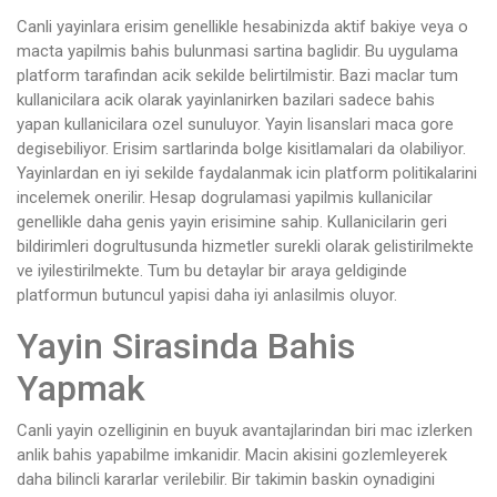
Canli yayinlara erisim genellikle hesabinizda aktif bakiye veya o
macta yapilmis bahis bulunmasi sartina baglidir. Bu uygulama
platform tarafindan acik sekilde belirtilmistir. Bazi maclar tum
kullanicilara acik olarak yayinlanirken bazilari sadece bahis
yapan kullanicilara ozel sunuluyor. Yayin lisanslari maca gore
degisebiliyor. Erisim sartlarinda bolge kisitlamalari da olabiliyor.
Yayinlardan en iyi sekilde faydalanmak icin platform politikalarini
incelemek onerilir. Hesap dogrulamasi yapilmis kullanicilar
genellikle daha genis yayin erisimine sahip. Kullanicilarin geri
bildirimleri dogrultusunda hizmetler surekli olarak gelistirilmekte
ve iyilestirilmekte. Tum bu detaylar bir araya geldiginde
platformun butuncul yapisi daha iyi anlasilmis oluyor.
Yayin Sirasinda Bahis
Yapmak
Canli yayin ozelliginin en buyuk avantajlarindan biri mac izlerken
anlik bahis yapabilme imkanidir. Macin akisini gozlemleyerek
daha bilincli kararlar verilebilir. Bir takimin baskin oynadigini