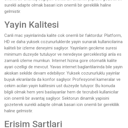
surekli adapte olmak basari icin onemli bir gereklilik haline
gelmistir.
Yayin Kalitesi
Canli mac yayinlarinda kalite cok onemli bir faktordur. Platform,
HD ve daha yuksek cozunurluklerde yayin sunarak kullanicilarina
kaliteli bir izleme deneyimi sagliyor. Yayinlarin gecikme suresi
minimum duzeyde tutuluyor ve neredeyse gerceklestigi anla es
zamanli izleme mumkun. Internet hizina gore otomatik kalite
ayari ozelligi de mevcut. Yavas internet baglantilarinda bile yayin
akiskan sekilde devam edebiliyor. Yuksek cozunurluklu yayinlar
buyuk ekranlarda da konfor saglıyor. Profesyonel kameralar ve
cekim aciları yayin kalitesini ust duzeyde tutuyor. Bu konuda
bilgili olmak hem yeni baslayanlar hem de tecrubeli kullanicilar
icin onemli bir avantaj sagliyor. Sektorun dinamik yapisini
gozeterek surekli adapte olmak basari icin onemli bir gereklilik
haline gelmistir.
Erisim Sartlari