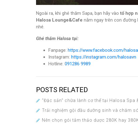
Ngoài ra, khi ghé thăm Sapa, bạn hãy vào
tổ hợp n
Halosa Lounge&Cafe
nằm ngay trên con đường 
nhé.
Ghé thăm Halosa tại:
Fanpage:
https://www.facebook.com/halos
Instagram:
https://instagram.com/halosavn
Hotline:
091286 9989
POSTS RELATED
“Đặc sản” chữa lành cơ thể tại Halosa Spa
Trải nghiệm gội đầu dưỡng sinh và chăm s
Nên chọn gói tắm thảo dược 280K hay 380