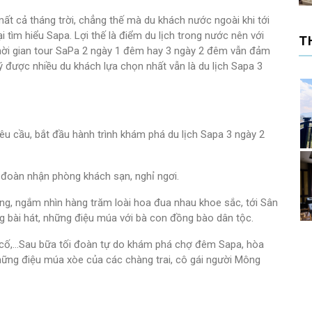
ất cả tháng trời, chẳng thế mà du khách nước ngoài khi tới
i tìm hiểu Sapa. Lợi thế là điểm du lịch trong nước nên với
T
 thời gian tour SaPa 2 ngày 1 đêm hay 3 ngày 2 đêm vẫn đảm
ý được nhiều du khách lựa chọn nhất vẫn là du lịch Sapa 3
u cầu, bắt đầu hành trình khám phá du lịch Sapa 3 ngày 2
a đoàn nhận phòng khách sạn, nghỉ ngơi.
ng, ngắm nhìn hàng trăm loài hoa đua nhau khoe sắc, tới Sân
g bài hát, những điệu múa với bà con đồng bào dân tộc.
 cố,…Sau bữa tối đoàn tự do khám phá chợ đêm Sapa, hòa
hững điệu múa xòe của các chàng trai, cô gái người Mông