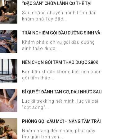
“ĐẶC SẢN” CHỮA LÀNH CƠ THỂ TẠI
HALOSA SPA & MASSAGE
Sau những chuyến hành trình dài
khám phá Tây Bắc...
TRẢI NGHIỆM GỘI ĐẦU DƯỠNG SINH VÀ
CHĂM SÓC DA MẶT TẠI HALOSA SPA &
Khám phá dịch vụ gội đầu dưỡng
MASSAGE
sinh thảo dược,...
NÊN CHỌN GÓI TẮM THẢO DƯỢC 280K
HAY 380K TẠI HALOSA SPA &
Bạn băn khoăn không biết nên chọn
MASSAGE?
gói tắm thảo...
BÍ QUYẾT ĐÁNH TAN CƠ, ĐAU NHỨC SAU
TREKKING SAPA CHỈ TRONG 60 PHÚT
Lúc đi trekking hết mình, lúc về cái
TẠI HALOSA SPA & MASSAGE
"cột sống"...
PHÒNG GỘI ĐẦU MỚI – NÂNG TẦM TRẢI
NGHIỆM DƯỠNG SINH TẠI HALOSA SPA
Nhằm mang đến những phút giây
& MASSAGE
thư giãn trọn vẹn...