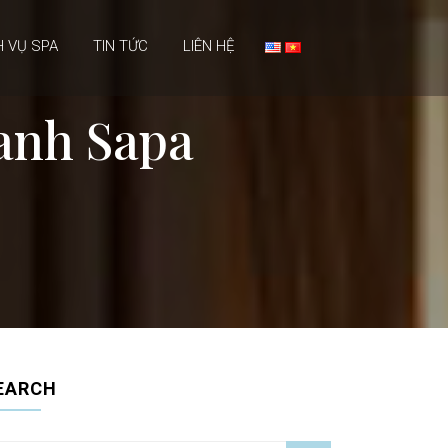
H VỤ SPA
TIN TỨC
LIÊN HỆ
uanh Sapa
EARCH