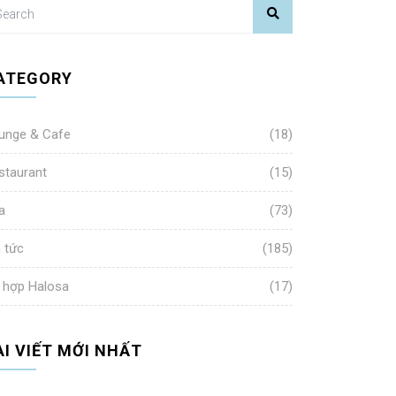
ATEGORY
unge & Cafe
(18)
staurant
(15)
a
(73)
n tức
(185)
 hợp Halosa
(17)
ÀI VIẾT MỚI NHẤT