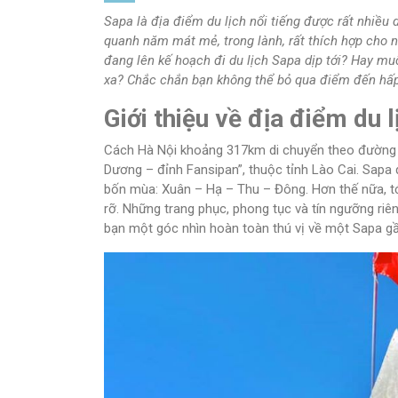
Sapa là địa điểm du lịch nổi tiếng được rất nhiều 
quanh năm mát mẻ, trong lành, rất thích hợp cho 
đang lên kế hoạch đi du lịch Sapa dịp tới? Hay mu
xa? Chắc chắn bạn không thể bỏ qua điểm đến hấ
Giới thiệu về địa điểm du 
Cách Hà Nội khoảng 317km di chuyển theo đường 
Dương – đỉnh Fansipan”, thuộc tỉnh Lào Cai. Sap
bốn mùa: Xuân – Hạ – Thu – Đông. Hơn thế nữa, 
rỡ. Những trang phục, phong tục và tín ngưỡng ri
bạn một góc nhìn hoàn toàn thú vị về một Sapa gầ