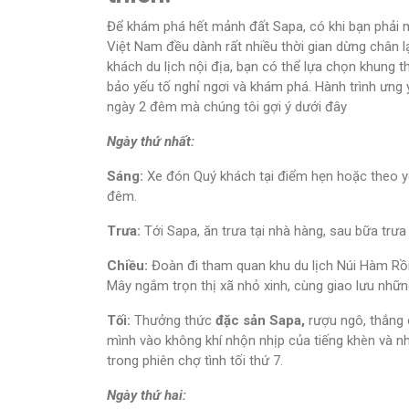
Để khám phá hết mảnh đất Sapa, có khi bạn phải m
Việt Nam đều dành rất nhiều thời gian dừng chân lạ
khách du lịch nội địa, bạn có thể lựa chọn khung
bảo yếu tố nghỉ ngơi và khám phá. Hành trình ưng 
ngày 2 đêm mà chúng tôi gợi ý dưới đây
Ngày thứ nhất:
Sáng:
Xe đón Quý khách tại điểm hẹn hoặc theo yê
đêm.
Trưa:
Tới Sapa, ăn trưa tại nhà hàng, sau bữa trư
Chiều:
Đoàn đi tham quan khu du lịch Núi Hàm Rồ
Mây ngắm trọn thị xã nhỏ xinh, cùng giao lưu nhữn
Tối:
Thưởng thức
đặc sản Sapa,
rượu ngô, thắng
mình vào không khí nhộn nhịp của tiếng khèn và n
trong phiên chợ tình tối thứ 7.
Ngày thứ hai: