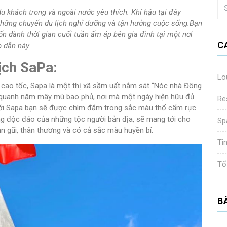
du khách trong và ngoài nước yêu thích. Khí hậu tại đây
những chuyến du lịch nghỉ dưỡng và tận hưởng cuộc sống.
Bạn
ốn dành thời gian cuối tuần ấm áp bên gia đình tại một nơi
C
p dẫn này
lịch SaPa:
Lo
cao tốc, Sapa là một thị xã sầm uất nằm sát “Nóc nhà Đông
a quanh năm mây mù bao phủ, nơi mà một ngày hiện hữu đủ
Re
tới Sapa bạn sẽ được chìm đắm trong sắc màu thổ cẩm rực
êng độc đáo của những tộc người bản địa, sẽ mang tới cho
Sp
n gũi, thân thương và có cả sắc màu huyền bí.
Ti
Tổ
B