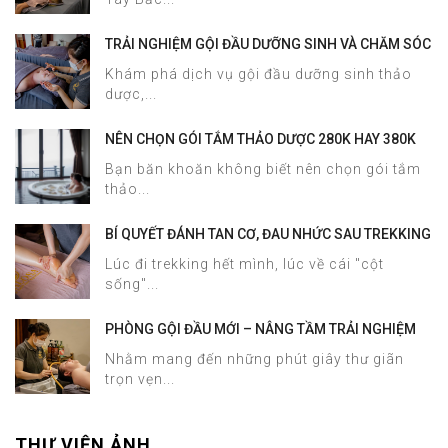
TRẢI NGHIỆM GỘI ĐẦU DƯỠNG SINH VÀ CHĂM SÓC
DA MẶT TẠI HALOSA SPA & MASSAGE
Khám phá dịch vụ gội đầu dưỡng sinh thảo
dược,...
NÊN CHỌN GÓI TẮM THẢO DƯỢC 280K HAY 380K
TẠI HALOSA SPA & MASSAGE?
Bạn băn khoăn không biết nên chọn gói tắm
thảo...
BÍ QUYẾT ĐÁNH TAN CƠ, ĐAU NHỨC SAU TREKKING
SAPA CHỈ TRONG 60 PHÚT TẠI HALOSA SPA &
Lúc đi trekking hết mình, lúc về cái "cột
MASSAGE
sống"...
PHÒNG GỘI ĐẦU MỚI – NÂNG TẦM TRẢI NGHIỆM
DƯỠNG SINH TẠI HALOSA SPA & MASSAGE
Nhằm mang đến những phút giây thư giãn
trọn vẹn...
THƯ VIỆN ẢNH