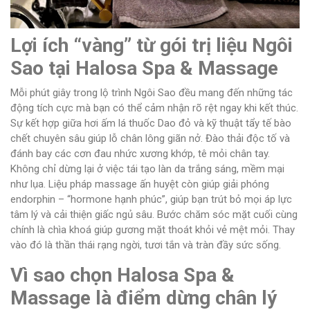
Lợi ích “vàng” từ gói trị liệu Ngôi
Sao tại Halosa Spa & Massage
Mỗi phút giây trong lộ trình Ngôi Sao đều mang đến những tác
động tích cực mà bạn có thể cảm nhận rõ rệt ngay khi kết thúc.
Sự kết hợp giữa hơi ấm lá thuốc Dao đỏ và kỹ thuật tẩy tế bào
chết chuyên sâu giúp lỗ chân lông giãn nở. Đào thải độc tố và
đánh bay các cơn đau nhức xương khớp, tê mỏi chân tay.
Không chỉ dừng lại ở việc tái tạo làn da trắng sáng, mềm mại
như lụa. Liệu pháp massage ấn huyệt còn giúp giải phóng
endorphin – “hormone hạnh phúc”, giúp bạn trút bỏ mọi áp lực
tâm lý và cải thiện giấc ngủ sâu. Bước chăm sóc mặt cuối cùng
chính là chìa khoá giúp gương mặt thoát khỏi vẻ mệt mỏi. Thay
vào đó là thần thái rạng ngời, tươi tắn và tràn đầy sức sống.
Vì sao chọn Halosa Spa &
Massage là điểm dừng chân lý