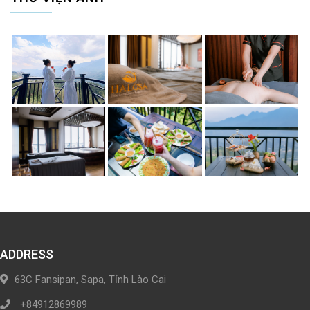
ADDRESS
63C Fansipan, Sapa, Tỉnh Lào Cai
+84912869989