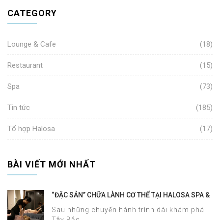
CATEGORY
Lounge & Cafe
(18)
Restaurant
(15)
Spa
(73)
Tin tức
(185)
Tổ hợp Halosa
(17)
BÀI VIẾT MỚI NHẤT
“ĐẶC SẢN” CHỮA LÀNH CƠ THỂ TẠI HALOSA SPA &
MASSAGE
Sau những chuyến hành trình dài khám phá
Tây Bắc...