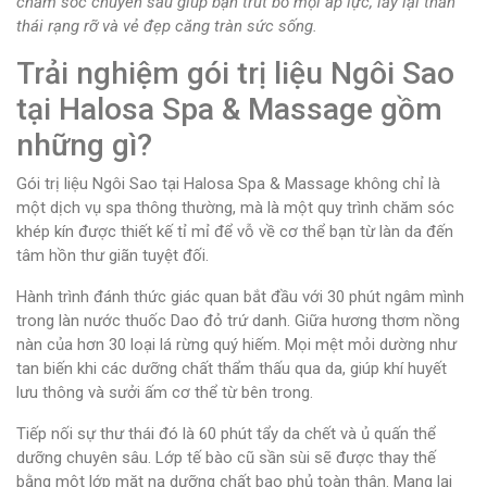
chăm sóc chuyên sâu giúp bạn trút bỏ mọi áp lực, lấy lại thần
thái rạng rỡ và vẻ đẹp căng tràn sức sống.
Trải nghiệm gói trị liệu Ngôi Sao
tại Halosa Spa & Massage gồm
những gì?
Gói trị liệu Ngôi Sao tại Halosa Spa & Massage không chỉ là
một dịch vụ spa thông thường, mà là một quy trình chăm sóc
khép kín được thiết kế tỉ mỉ để vỗ về cơ thể bạn từ làn da đến
tâm hồn thư giãn tuyệt đối.
Hành trình đánh thức giác quan bắt đầu với 30 phút ngâm mình
trong làn nước thuốc Dao đỏ trứ danh. Giữa hương thơm nồng
nàn của hơn 30 loại lá rừng quý hiếm. Mọi mệt mỏi dường như
tan biến khi các dưỡng chất thẩm thấu qua da, giúp khí huyết
lưu thông và sưởi ấm cơ thể từ bên trong.
Tiếp nối sự thư thái đó là 60 phút tẩy da chết và ủ quấn thể
dưỡng chuyên sâu. Lớp tế bào cũ sần sùi sẽ được thay thế
bằng một lớp mặt nạ dưỡng chất bao phủ toàn thân. Mang lại