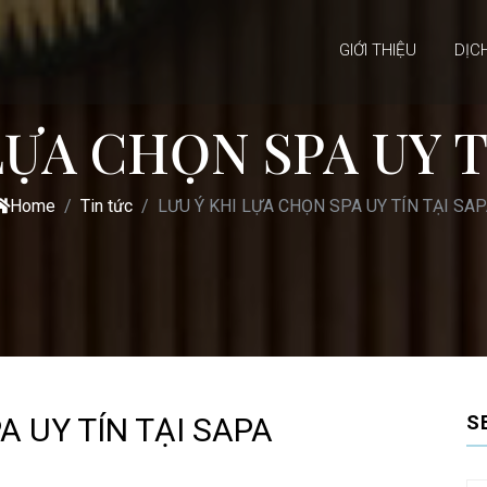
GIỚI THIỆU
DỊC
LỰA CHỌN SPA UY T
Home
Tin tức
LƯU Ý KHI LỰA CHỌN SPA UY TÍN TẠI SA
A UY TÍN TẠI SAPA
S