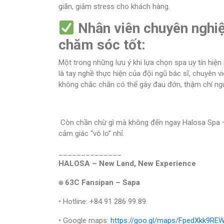
giãn, giảm stress cho khách hàng.
Nhân viên chuyên nghiệ
chăm sóc tốt:
Một trong những lưu ý khi lựa chọn spa uy tín hiệ
là tay nghề thực hiện của đội ngũ bác sĩ, chuyên v
không chắc chắn có thể gây đau đớn, thậm chí ngu
Còn chần chừ gì mà không đến ngay Halosa Spa – 
cảm giác “vô lo” nhỉ.
______________
HALOSA – New Land, New Experience
⍟ 63C Fansipan – Sapa
• Hotline: +84 91 286 99 89
• Google maps:
https://goo.gl/maps/FpedXkk9R