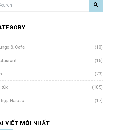
ATEGORY
unge & Cafe
(18)
staurant
(15)
a
(73)
n tức
(185)
 hợp Halosa
(17)
ÀI VIẾT MỚI NHẤT