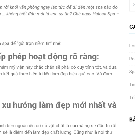
n rời khỏi văn phòng ngay lập tức để đi đến một spa nào đó
là … không biết đâu mới là spa uy tín? Ghé ngay Halosa Spa –
C
 spa để “gửi trọn niềm tin” nhé:
Lo
p phép hoạt động rõ ràng:
Re
hẩm mỹ viện này chắc chắn sẽ phải có quy trình tốt, và đưa
Sp
 kết quả thực hiện trị liệu làm đẹp hiệu quả cao. Và đảm
Ti
Tổ
 xu hướng làm đẹp mới nhất và
B
ảnh bên ngoài nên cơ sở vật chất là cái mà họ sẽ đầu tư rất
ín sẽ là điểm đến làm đẹp chất lượng. Cũng như là nơi thư