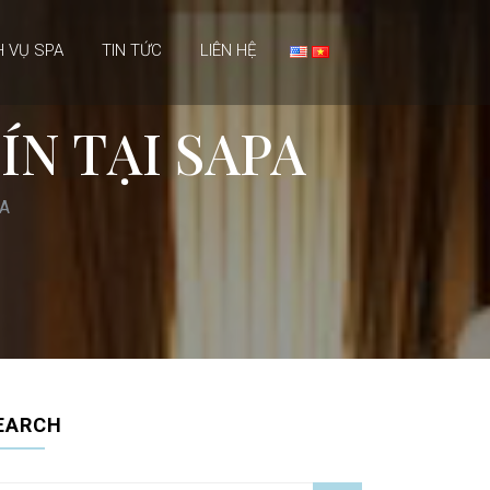
H VỤ SPA
TIN TỨC
LIÊN HỆ
ÍN TẠI SAPA
PA
EARCH