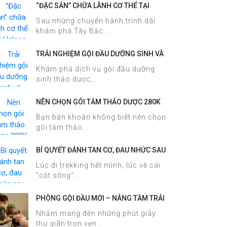
“ĐẶC SẢN” CHỮA LÀNH CƠ THỂ TẠI
HALOSA SPA & MASSAGE
Sau những chuyến hành trình dài
khám phá Tây Bắc...
TRẢI NGHIỆM GỘI ĐẦU DƯỠNG SINH VÀ
CHĂM SÓC DA MẶT TẠI HALOSA SPA &
Khám phá dịch vụ gội đầu dưỡng
MASSAGE
sinh thảo dược,...
NÊN CHỌN GÓI TẮM THẢO DƯỢC 280K
HAY 380K TẠI HALOSA SPA &
Bạn băn khoăn không biết nên chọn
MASSAGE?
gói tắm thảo...
BÍ QUYẾT ĐÁNH TAN CƠ, ĐAU NHỨC SAU
TREKKING SAPA CHỈ TRONG 60 PHÚT
Lúc đi trekking hết mình, lúc về cái
TẠI HALOSA SPA & MASSAGE
"cột sống"...
PHÒNG GỘI ĐẦU MỚI – NÂNG TẦM TRẢI
NGHIỆM DƯỠNG SINH TẠI HALOSA SPA
Nhằm mang đến những phút giây
& MASSAGE
thư giãn trọn vẹn...