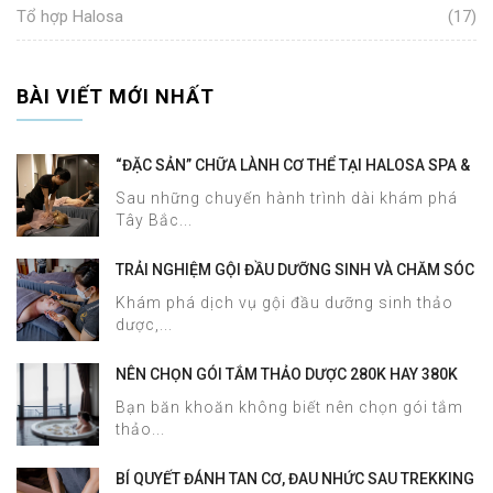
Tổ hợp Halosa
(17)
BÀI VIẾT MỚI NHẤT
“ĐẶC SẢN” CHỮA LÀNH CƠ THỂ TẠI HALOSA SPA &
MASSAGE
Sau những chuyến hành trình dài khám phá
Tây Bắc...
TRẢI NGHIỆM GỘI ĐẦU DƯỠNG SINH VÀ CHĂM SÓC
DA MẶT TẠI HALOSA SPA & MASSAGE
Khám phá dịch vụ gội đầu dưỡng sinh thảo
dược,...
NÊN CHỌN GÓI TẮM THẢO DƯỢC 280K HAY 380K
TẠI HALOSA SPA & MASSAGE?
Bạn băn khoăn không biết nên chọn gói tắm
thảo...
BÍ QUYẾT ĐÁNH TAN CƠ, ĐAU NHỨC SAU TREKKING