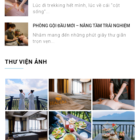
SAPA CHỈ TRONG 60 PHÚT TẠI HALOSA SPA &
Lúc đi trekking hết mình, lúc về cái "cột
MASSAGE
sống"...
PHÒNG GỘI ĐẦU MỚI – NÂNG TẦM TRẢI NGHIỆM
DƯỠNG SINH TẠI HALOSA SPA & MASSAGE
Nhằm mang đến những phút giây thư giãn
trọn vẹn...
THƯ VIỆN ẢNH