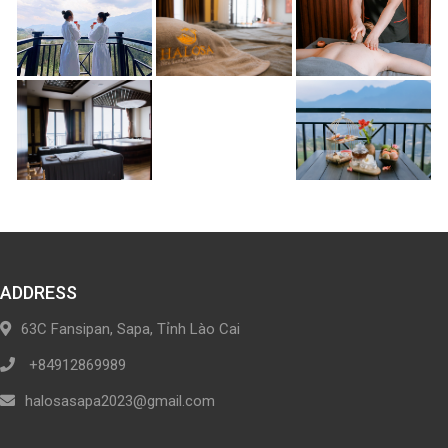
ADDRESS
63C Fansipan, Sapa, Tỉnh Lào Cai
+84912869989
halosasapa2023@gmail.com