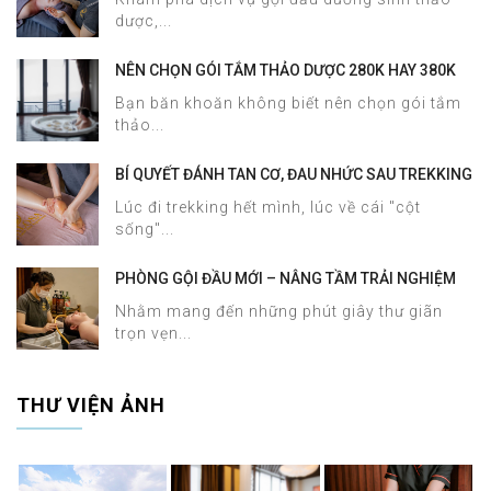
dược,...
NÊN CHỌN GÓI TẮM THẢO DƯỢC 280K HAY 380K
TẠI HALOSA SPA & MASSAGE?
Bạn băn khoăn không biết nên chọn gói tắm
thảo...
BÍ QUYẾT ĐÁNH TAN CƠ, ĐAU NHỨC SAU TREKKING
SAPA CHỈ TRONG 60 PHÚT TẠI HALOSA SPA &
Lúc đi trekking hết mình, lúc về cái "cột
MASSAGE
sống"...
PHÒNG GỘI ĐẦU MỚI – NÂNG TẦM TRẢI NGHIỆM
DƯỠNG SINH TẠI HALOSA SPA & MASSAGE
Nhằm mang đến những phút giây thư giãn
trọn vẹn...
THƯ VIỆN ẢNH