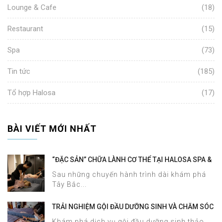
Lounge & Cafe
(18)
Restaurant
(15)
Spa
(73)
Tin tức
(185)
Tổ hợp Halosa
(17)
BÀI VIẾT MỚI NHẤT
“ĐẶC SẢN” CHỮA LÀNH CƠ THỂ TẠI HALOSA SPA &
MASSAGE
Sau những chuyến hành trình dài khám phá
Tây Bắc...
TRẢI NGHIỆM GỘI ĐẦU DƯỠNG SINH VÀ CHĂM SÓC
DA MẶT TẠI HALOSA SPA & MASSAGE
Khám phá dịch vụ gội đầu dưỡng sinh thảo