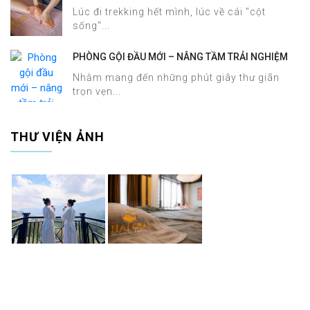
SAPA CHỈ TRONG 60 PHÚT TẠI HALOSA SPA &
Lúc đi trekking hết mình, lúc về cái "cột
MASSAGE
sống"...
PHÒNG GỘI ĐẦU MỚI – NÂNG TẦM TRẢI NGHIỆM
DƯỠNG SINH TẠI HALOSA SPA & MASSAGE
Nhằm mang đến những phút giây thư giãn
trọn vẹn...
THƯ VIỆN ẢNH