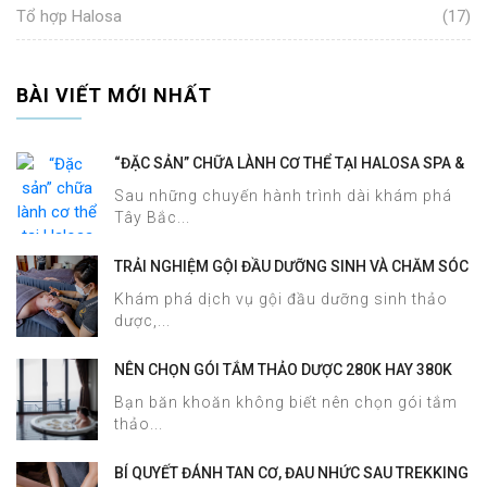
Tổ hợp Halosa
(17)
BÀI VIẾT MỚI NHẤT
“ĐẶC SẢN” CHỮA LÀNH CƠ THỂ TẠI HALOSA SPA &
MASSAGE
Sau những chuyến hành trình dài khám phá
Tây Bắc...
TRẢI NGHIỆM GỘI ĐẦU DƯỠNG SINH VÀ CHĂM SÓC
DA MẶT TẠI HALOSA SPA & MASSAGE
Khám phá dịch vụ gội đầu dưỡng sinh thảo
dược,...
NÊN CHỌN GÓI TẮM THẢO DƯỢC 280K HAY 380K
TẠI HALOSA SPA & MASSAGE?
Bạn băn khoăn không biết nên chọn gói tắm
thảo...
BÍ QUYẾT ĐÁNH TAN CƠ, ĐAU NHỨC SAU TREKKING