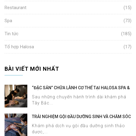
Restaurant
(15)
Spa
(73)
Tin tức
(185)
Tổ hợp Halosa
(17)
BÀI VIẾT MỚI NHẤT
“ĐẶC SẢN” CHỮA LÀNH CƠ THỂ TẠI HALOSA SPA &
MASSAGE
Sau những chuyến hành trình dài khám phá
Tây Bắc...
TRẢI NGHIỆM GỘI ĐẦU DƯỠNG SINH VÀ CHĂM SÓC
DA MẶT TẠI HALOSA SPA & MASSAGE
Khám phá dịch vụ gội đầu dưỡng sinh thảo
dược,...