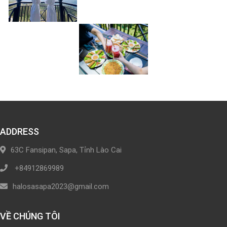
ADDRESS
63C Fansipan, Sapa, Tỉnh Lào Cai
+84912869989
halosasapa2023@gmail.com
VỀ CHÚNG TÔI