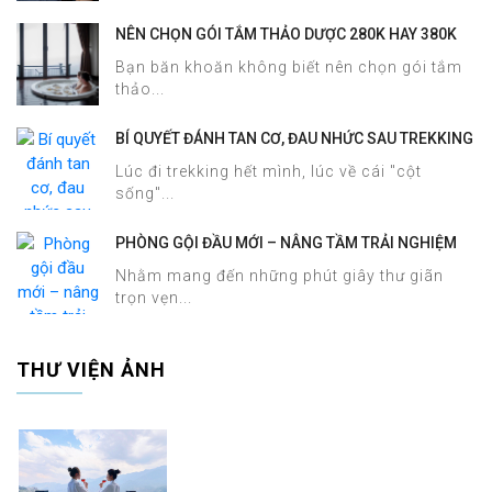
NÊN CHỌN GÓI TẮM THẢO DƯỢC 280K HAY 380K
TẠI HALOSA SPA & MASSAGE?
Bạn băn khoăn không biết nên chọn gói tắm
thảo...
BÍ QUYẾT ĐÁNH TAN CƠ, ĐAU NHỨC SAU TREKKING
SAPA CHỈ TRONG 60 PHÚT TẠI HALOSA SPA &
Lúc đi trekking hết mình, lúc về cái "cột
MASSAGE
sống"...
PHÒNG GỘI ĐẦU MỚI – NÂNG TẦM TRẢI NGHIỆM
DƯỠNG SINH TẠI HALOSA SPA & MASSAGE
Nhằm mang đến những phút giây thư giãn
trọn vẹn...
THƯ VIỆN ẢNH