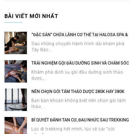
BÀI VIẾT MỚI NHẤT
“ĐẶC SẢN” CHỮA LÀNH CƠ THỂ TẠI HALOSA SPA &
MASSAGE
Sau những chuyến hành trình dài khám phá
Tây Bắc...
TRẢI NGHIỆM GỘI ĐẦU DƯỠNG SINH VÀ CHĂM SÓC
DA MẶT TẠI HALOSA SPA & MASSAGE
Khám phá dịch vụ gội đầu dưỡng sinh thảo
dược,...
NÊN CHỌN GÓI TẮM THẢO DƯỢC 280K HAY 380K
TẠI HALOSA SPA & MASSAGE?
Bạn băn khoăn không biết nên chọn gói tắm
thảo...
BÍ QUYẾT ĐÁNH TAN CƠ, ĐAU NHỨC SAU TREKKING
SAPA CHỈ TRONG 60 PHÚT TẠI HALOSA SPA &
Lúc đi trekking hết mình, lúc về cái "cột
MASSAGE