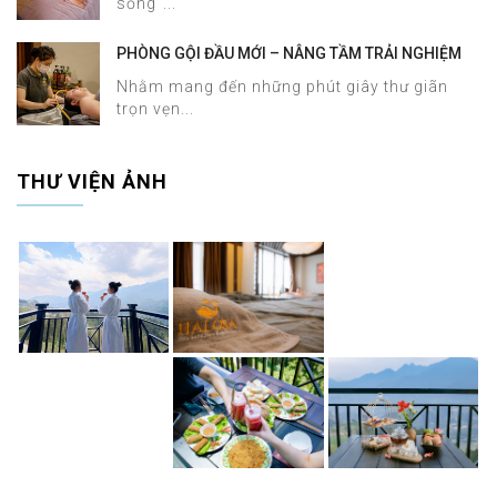
sống"...
PHÒNG GỘI ĐẦU MỚI – NÂNG TẦM TRẢI NGHIỆM
DƯỠNG SINH TẠI HALOSA SPA & MASSAGE
Nhằm mang đến những phút giây thư giãn
trọn vẹn...
THƯ VIỆN ẢNH