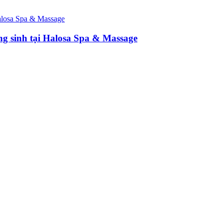
ng sinh tại Halosa Spa & Massage