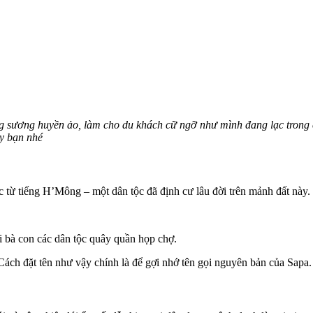
g sương huyền ảo, làm cho du khách cữ ngỡ như mình đang lạc trong ch
ày bạn nhé
 từ tiếng H’Mông – một dân tộc đã định cư lâu đời trên mảnh đất này. H
ơi bà con các dân tộc quây quần họp chợ.
Cách đặt tên như vậy chính là để gợi nhớ tên gọi nguyên bản của Sapa.