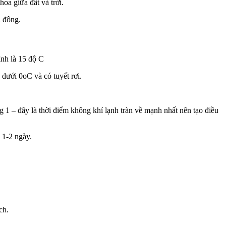
hoa giữa đất và trời.
a đông.
ình là 15 độ C
dưới 0oC và có tuyết rơi.
 1 – đây là thời điểm không khí lạnh tràn về mạnh nhất nên tạo điều
 1-2 ngày.
ch.