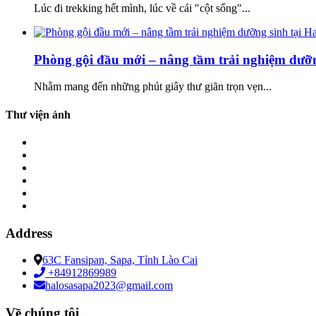
Lúc đi trekking hết mình, lúc về cái "cột sống"...
Phòng gội đầu mới – nâng tầm trải nghiệm dưỡ
Nhằm mang đến những phút giây thư giãn trọn vẹn...
Thư viện ảnh
Address
63C Fansipan, Sapa, Tỉnh Lào Cai
+84912869989
halosasapa2023@gmail.com
Về chúng tôi