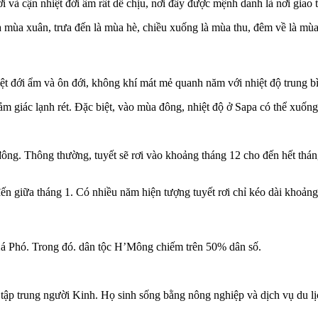
i và cận nhiệt đới ẩm rất dễ chịu, nơi đây được mệnh danh là nơi giao t
 mùa xuân, trưa đến là mùa hè, chiều xuống là mùa thu, đêm về là mù
ệt đới ẩm và ôn đới, không khí mát mẻ quanh năm với nhiệt độ trung b
m giác lạnh rét. Đặc biệt, vào mùa đông, nhiệt độ ở Sapa có thể xuống 
ông. Thông thường, tuyết sẽ rơi vào khoảng tháng 12 cho đến hết tháng
ến giữa tháng 1. Có nhiều năm hiện tượng tuyết rơi chỉ kéo dài khoảng
Xá Phó. Trong đó. dân tộc H’Mông chiếm trên 50% dân số.
tập trung người Kinh. Họ sinh sống bằng nông nghiệp và dịch vụ du lị