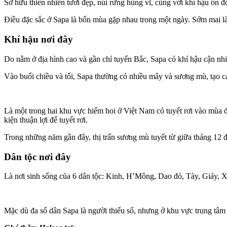
Sở hữu thiên nhiên tươi đẹp, núi rừng hùng vĩ, cùng với khí hậu ôn đớ
Điều đặc sắc ở Sapa là bốn mùa gặp nhau trong một ngày. Sớm mai là
Khí hậu nơi đây
Do nằm ở địa hình cao và gần chí tuyến Bắc, Sapa có khí hậu cận nhi
Vào buổi chiều và tối, Sapa thường có nhiều mây và sương mù, tạo cả
Là một trong hai khu vực hiếm hoi ở Việt Nam có tuyết rơi vào mùa đ
kiện thuận lợi để tuyết rơi.
Trong những năm gần đây, thị trấn sương mù tuyết từ giữa tháng 12 đ
Dân tộc nơi đây
Là nơi sinh sống của 6 dân tộc: Kinh, H’Mông, Dao đỏ, Tày, Giáy, 
Mặc dù đa số dân Sapa là người thiểu số, nhưng ở khu vực trung tâm 