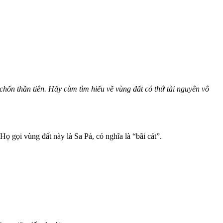
ốn thần tiên. Hãy cùm tìm hiểu về vùng đất có thứ tài nguyên vô
ọ gọi vùng đất này là Sa Pả, có nghĩa là “bãi cát”.