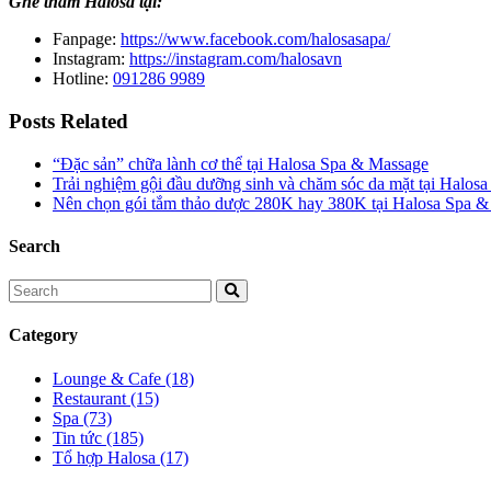
Ghé thăm Halosa tại:
Fanpage:
https://www.facebook.com/halosasapa/
Instagram:
https://instagram.com/halosavn
Hotline:
091286 9989
Posts Related
“Đặc sản” chữa lành cơ thể tại Halosa Spa & Massage
Trải nghiệm gội đầu dưỡng sinh và chăm sóc da mặt tại Halos
Nên chọn gói tắm thảo dược 280K hay 380K tại Halosa Spa 
Search
Category
Lounge & Cafe
(18)
Restaurant
(15)
Spa
(73)
Tin tức
(185)
Tổ hợp Halosa
(17)