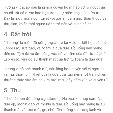
Hương vị cacao sâu lắng hòa quyện hoàn hảo với vị ngọt của
chuối, tất cả được bao bọc trong sự mềm mại của sữa tươi.
Đây là một món ngon tuyệt vời gợi lên cảm giác thân thuộc và
thư giãn, khiến mỗi ngụm uống trở nên vô cùng dễ chịu.
4. Đất trời
“Thương” là món đồ uống signature tại Halosa, kết hợp cà phê
Espresso, sữa tươi, và foam lá dứa dừa. Đồ uống này mang
đến sự đậm đà và ấm cúng, vừa có vị trầm của đất từ cà phê
Espresso, vừa có sự thanh mát của trời từ foam lá dứa dừa.
Hương vị cà phê mạnh mẽ, sâu lắng hòa quyện với vị ngọt dịu
và mùi thơm tinh khiết của lá dứa dừa, tạo nên một trải nghiệm
thưởng thức vừa ấm áp vừa tươi mới, đầy cảm xúc và quyến rũ.
5. Thu
“Thu” là món đồ uống signature tại Halosa, kết hợp cam ép,
dứa ép, monin đào và monin lá dứa. Đồ uống này mang lại sự
thanh mát và tươi mới, gợi nhớ đến không khí trong lành và