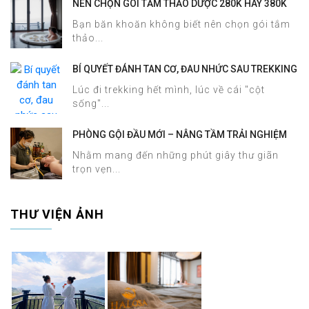
NÊN CHỌN GÓI TẮM THẢO DƯỢC 280K HAY 380K
TẠI HALOSA SPA & MASSAGE?
Bạn băn khoăn không biết nên chọn gói tắm
thảo...
BÍ QUYẾT ĐÁNH TAN CƠ, ĐAU NHỨC SAU TREKKING
SAPA CHỈ TRONG 60 PHÚT TẠI HALOSA SPA &
Lúc đi trekking hết mình, lúc về cái "cột
MASSAGE
sống"...
PHÒNG GỘI ĐẦU MỚI – NÂNG TẦM TRẢI NGHIỆM
DƯỠNG SINH TẠI HALOSA SPA & MASSAGE
Nhằm mang đến những phút giây thư giãn
trọn vẹn...
THƯ VIỆN ẢNH