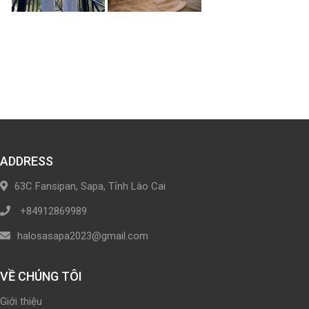
ADDRESS
63C Fansipan, Sapa, Tỉnh Lào Cai
+84912869989
halosasapa2023@gmail.com
VỀ CHÚNG TÔI
Giới thiệu