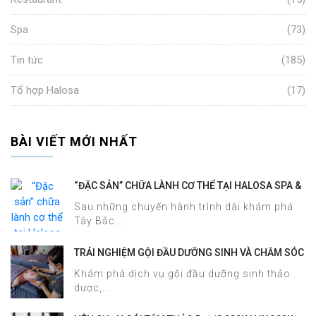
Spa
(73)
Tin tức
(185)
Tổ hợp Halosa
(17)
BÀI VIẾT MỚI NHẤT
“ĐẶC SẢN” CHỮA LÀNH CƠ THỂ TẠI HALOSA SPA &
MASSAGE
Sau những chuyến hành trình dài khám phá
Tây Bắc...
TRẢI NGHIỆM GỘI ĐẦU DƯỠNG SINH VÀ CHĂM SÓC
DA MẶT TẠI HALOSA SPA & MASSAGE
Khám phá dịch vụ gội đầu dưỡng sinh thảo
dược,...