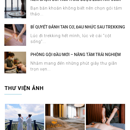
TẠI HALOSA SPA & MASSAGE?
Bạn băn khoăn không biết nên chọn gói tắm
thảo...
BÍ QUYẾT ĐÁNH TAN CƠ, ĐAU NHỨC SAU TREKKING
SAPA CHỈ TRONG 60 PHÚT TẠI HALOSA SPA &
Lúc đi trekking hết mình, lúc về cái "cột
MASSAGE
sống"...
PHÒNG GỘI ĐẦU MỚI – NÂNG TẦM TRẢI NGHIỆM
DƯỠNG SINH TẠI HALOSA SPA & MASSAGE
Nhằm mang đến những phút giây thư giãn
trọn vẹn...
THƯ VIỆN ẢNH