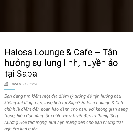
Halosa Lounge & Cafe – Tận
hưởng sự lung linh, huyền ảo
tại Sapa
Date16-06-2024
Bạn đang tìm kiếm một địa điểm lý tưởng để tận hưởng bầu
không khí lãng mạn, lung linh tại Sapa? Halosa Lounge & Cafe
chính là điểm đến hoàn hảo dành cho bạn. Với không gian sang
trọng, hiện đại cùng tầm nhìn view tuyệt đẹp ra thung lũng
Mường Hoa thơ mộng, hứa hẹn mang đến cho bạn những trải
nghiệm khó quên.