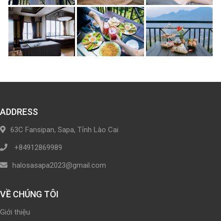
ADDRESS
63C Fansipan, Sapa, Tỉnh Lào Cai
+84912869989
halosasapa2023@gmail.com
VỀ CHÚNG TÔI
Giới thiệu