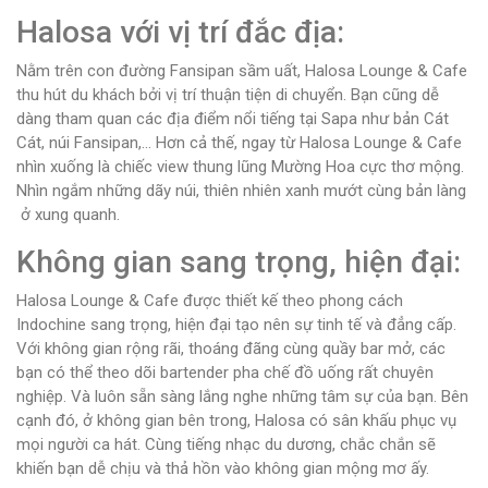
Halosa với vị trí đắc địa:
Nằm trên con đường Fansipan sầm uất, Halosa Lounge & Cafe
thu hút du khách bởi vị trí thuận tiện di chuyển. Bạn cũng dễ
dàng tham quan các địa điểm nổi tiếng tại Sapa như bản Cát
Cát, núi Fansipan,… Hơn cả thế, ngay từ Halosa Lounge & Cafe
nhìn xuống là chiếc view thung lũng Mường Hoa cực thơ mộng.
Nhìn ngắm những dãy núi, thiên nhiên xanh mướt cùng bản làng
ở xung quanh.
Không gian sang trọng, hiện đại:
Halosa Lounge & Cafe được thiết kế theo phong cách
Indochine sang trọng, hiện đại tạo nên sự tinh tế và đẳng cấp.
Với không gian rộng rãi, thoáng đãng cùng quầy bar mở, các
bạn có thể theo dõi bartender pha chế đồ uống rất chuyên
nghiệp. Và luôn sẵn sàng lắng nghe những tâm sự của bạn. Bên
cạnh đó, ở không gian bên trong, Halosa có sân khấu phục vụ
mọi người ca hát. Cùng tiếng nhạc du dương, chắc chắn sẽ
khiến bạn dễ chịu và thả hồn vào không gian mộng mơ ấy.