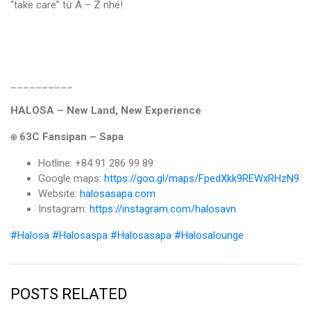
“take care” từ A – Z nhé!
__________
HALOSA – New Land, New Experience
⍟ 63C Fansipan – Sapa
Hotline: +84 91 286 99 89
Google maps:
https://goo.gl/maps/FpedXkk9REWxRHzN9
Website:
halosasapa.com
Instagram:
https://instagram.com/halosavn
#Halosa
#Halosaspa
#Halosasapa
#Halosalounge
POSTS RELATED