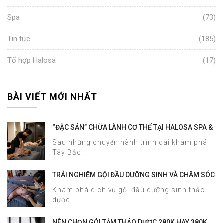
Spa
(73)
Tin tức
(185)
Tổ hợp Halosa
(17)
BÀI VIẾT MỚI NHẤT
“ĐẶC SẢN” CHỮA LÀNH CƠ THỂ TẠI HALOSA SPA &
MASSAGE
Sau những chuyến hành trình dài khám phá
Tây Bắc...
TRẢI NGHIỆM GỘI ĐẦU DƯỠNG SINH VÀ CHĂM SÓC
DA MẶT TẠI HALOSA SPA & MASSAGE
Khám phá dịch vụ gội đầu dưỡng sinh thảo
dược,...
NÊN CHỌN GÓI TẮM THẢO DƯỢC 280K HAY 380K