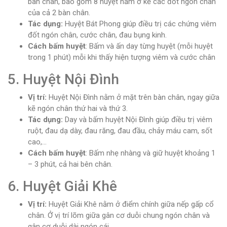
bàn chân, bao gồm 8 huyệt nằm ở kẽ các đốt ngón chân
của cả 2 bàn chân.
Tác dụng:
Huyệt Bát Phong giúp điều trị các chứng viêm
đốt ngón chân, cước chân, đau bụng kinh.
Cách bấm huyệt
: Bấm và ấn day từng huyệt (mỗi huyệt
trong 1 phút) mỗi khi thấy hiện tượng viêm và cước chân
5. Huyệt Nội Đình
Vị trí:
Huyệt Nội Đình nằm ở mặt trên bàn chân, ngay giữa
kẽ ngón chân thứ hai và thứ 3.
Tác dụng:
Day và bấm huyệt Nội Đình giúp điều trị viêm
ruột, đau dạ dày, đau răng, đau đầu, chảy máu cam, sốt
cao,…
Cách bấm huyệt
: Bấm nhẹ nhàng và giữ huyệt khoảng 1
– 3 phút, cả hai bên chân.
6. Huyệt Giải Khê
Vị trí:
Huyệt Giải Khê nằm ở điểm chính giữa nếp gấp cổ
chân. Ở vị trí lõm giữa gân cơ duỗi chung ngón chân và
gân cơ duỗi dài ngón cái.