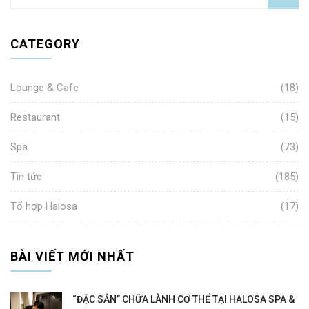
CATEGORY
Lounge & Cafe
(18)
Restaurant
(15)
Spa
(73)
Tin tức
(185)
Tổ hợp Halosa
(17)
BÀI VIẾT MỚI NHẤT
“ĐẶC SẢN” CHỮA LÀNH CƠ THỂ TẠI HALOSA SPA &