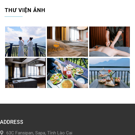
THƯ VIỆN ẢNH
ADDRESS
63C Fansipan, Sapa, Tỉnh Lào Cai