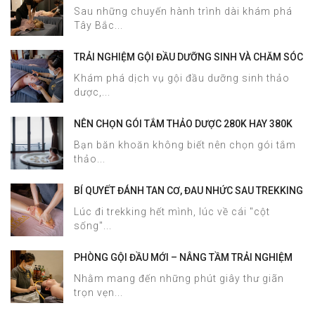
MASSAGE
Sau những chuyến hành trình dài khám phá
Tây Bắc...
TRẢI NGHIỆM GỘI ĐẦU DƯỠNG SINH VÀ CHĂM SÓC
DA MẶT TẠI HALOSA SPA & MASSAGE
Khám phá dịch vụ gội đầu dưỡng sinh thảo
dược,...
NÊN CHỌN GÓI TẮM THẢO DƯỢC 280K HAY 380K
TẠI HALOSA SPA & MASSAGE?
Bạn băn khoăn không biết nên chọn gói tắm
thảo...
BÍ QUYẾT ĐÁNH TAN CƠ, ĐAU NHỨC SAU TREKKING
SAPA CHỈ TRONG 60 PHÚT TẠI HALOSA SPA &
Lúc đi trekking hết mình, lúc về cái "cột
MASSAGE
sống"...
PHÒNG GỘI ĐẦU MỚI – NÂNG TẦM TRẢI NGHIỆM
DƯỠNG SINH TẠI HALOSA SPA & MASSAGE
Nhằm mang đến những phút giây thư giãn
trọn vẹn...