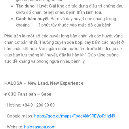
Tác dụng:
Huyệt Giải Khê có tác dụng điều trị chứng đau
khớp cổ chân, tê liệt chân, bệnh thần kinh toạ.
Cách bấm huyệt
: Bấm và day huyệt nhẹ nhàng trong
khoảng 1 – 3 phút tùy thuộc vào mức độ của bệnh.
Phía trên là một số các huyệt lòng bàn chân và các huyệt vùng
chân cơ bản nhất. Thường xuyên xoa bóp, day bấm các huyệt ở
bàn chân kết hợp. Với ngâm chân nước ấm trước khi đi ngủ sẽ
giúp bạn lưu thông khí huyết, đẩy lùi hàn khí. Giúp tăng cường
sức đề kháng và phòng ngừa nhiều bệnh lý.
__________________
HALOSA – New Land, New Experience
⍟ 63C Fansipan – Sapa
• Hotline: +84 91 286 99 89
• Google maps:
https://goo.gl/maps/FpedXkk9REWxRHzN9
• Website:
halosasapa.com