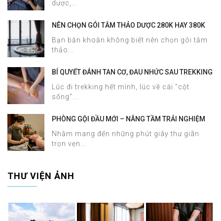
dược,...
NÊN CHỌN GÓI TẮM THẢO DƯỢC 280K HAY 380K
TẠI HALOSA SPA & MASSAGE?
Bạn băn khoăn không biết nên chọn gói tắm
thảo...
BÍ QUYẾT ĐÁNH TAN CƠ, ĐAU NHỨC SAU TREKKING
SAPA CHỈ TRONG 60 PHÚT TẠI HALOSA SPA &
Lúc đi trekking hết mình, lúc về cái "cột
MASSAGE
sống"...
PHÒNG GỘI ĐẦU MỚI – NÂNG TẦM TRẢI NGHIỆM
DƯỠNG SINH TẠI HALOSA SPA & MASSAGE
Nhằm mang đến những phút giây thư giãn
trọn vẹn...
THƯ VIỆN ẢNH