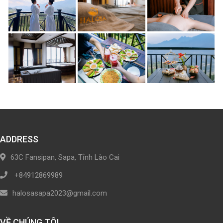
ADDRESS
63C Fansipan, Sapa, Tỉnh Lào Cai
+84912869989
halosasapa2023@gmail.com
VỀ CHÚNG TÔI