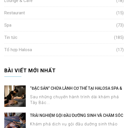
Lounge & Cafe
(18)
Restaurant
(15)
Spa
(73)
Tin tức
(185)
Tổ hợp Halosa
(17)
BÀI VIẾT MỚI NHẤT
“ĐẶC SẢN” CHỮA LÀNH CƠ THỂ TẠI HALOSA SPA &
MASSAGE
Sau những chuyến hành trình dài khám phá
Tây Bắc...
TRẢI NGHIỆM GỘI ĐẦU DƯỠNG SINH VÀ CHĂM SÓC
DA MẶT TẠI HALOSA SPA & MASSAGE
Khám phá dịch vụ gội đầu dưỡng sinh thảo