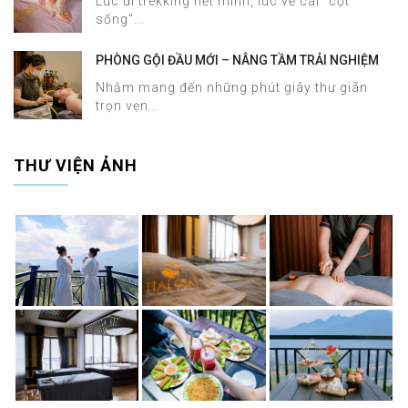
Lúc đi trekking hết mình, lúc về cái "cột
MASSAGE
sống"...
PHÒNG GỘI ĐẦU MỚI – NÂNG TẦM TRẢI NGHIỆM
DƯỠNG SINH TẠI HALOSA SPA & MASSAGE
Nhằm mang đến những phút giây thư giãn
trọn vẹn...
THƯ VIỆN ẢNH