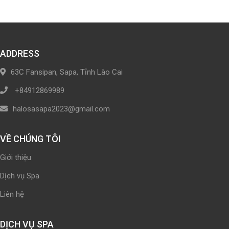
ADDRESS
63C Fansipan, Sapa, Tỉnh Lào Cai
+84912869989
halosasapa2023@gmail.com
VỀ CHÚNG TÔI
Giới thiệu
Dịch vụ Spa
Liên hệ
DỊCH VỤ SPA