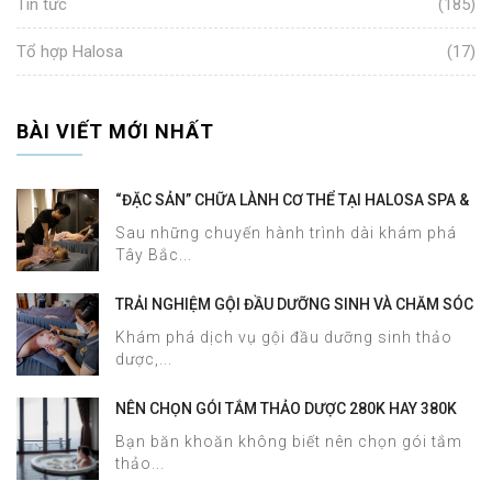
Tin tức
(185)
Tổ hợp Halosa
(17)
BÀI VIẾT MỚI NHẤT
“ĐẶC SẢN” CHỮA LÀNH CƠ THỂ TẠI HALOSA SPA &
MASSAGE
Sau những chuyến hành trình dài khám phá
Tây Bắc...
TRẢI NGHIỆM GỘI ĐẦU DƯỠNG SINH VÀ CHĂM SÓC
DA MẶT TẠI HALOSA SPA & MASSAGE
Khám phá dịch vụ gội đầu dưỡng sinh thảo
dược,...
NÊN CHỌN GÓI TẮM THẢO DƯỢC 280K HAY 380K
TẠI HALOSA SPA & MASSAGE?
Bạn băn khoăn không biết nên chọn gói tắm
thảo...