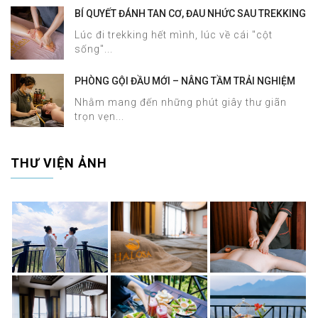
BÍ QUYẾT ĐÁNH TAN CƠ, ĐAU NHỨC SAU TREKKING
SAPA CHỈ TRONG 60 PHÚT TẠI HALOSA SPA &
Lúc đi trekking hết mình, lúc về cái "cột
MASSAGE
sống"...
PHÒNG GỘI ĐẦU MỚI – NÂNG TẦM TRẢI NGHIỆM
DƯỠNG SINH TẠI HALOSA SPA & MASSAGE
Nhằm mang đến những phút giây thư giãn
trọn vẹn...
THƯ VIỆN ẢNH