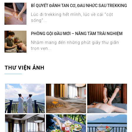
BÍ QUYẾT ĐÁNH TAN CƠ, ĐAU NHỨC SAU TREKKING
SAPA CHỈ TRONG 60 PHÚT TẠI HALOSA SPA &
Lúc đi trekking hết mình, lúc về cái "cột
MASSAGE
sống"...
PHÒNG GỘI ĐẦU MỚI – NÂNG TẦM TRẢI NGHIỆM
DƯỠNG SINH TẠI HALOSA SPA & MASSAGE
Nhằm mang đến những phút giây thư giãn
trọn vẹn...
THƯ VIỆN ẢNH