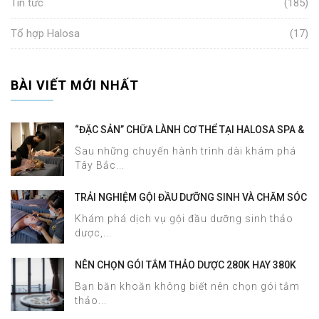
Tin tức
(185)
Tổ hợp Halosa
(17)
BÀI VIẾT MỚI NHẤT
“ĐẶC SẢN” CHỮA LÀNH CƠ THỂ TẠI HALOSA SPA &
MASSAGE
Sau những chuyến hành trình dài khám phá
Tây Bắc...
TRẢI NGHIỆM GỘI ĐẦU DƯỠNG SINH VÀ CHĂM SÓC
DA MẶT TẠI HALOSA SPA & MASSAGE
Khám phá dịch vụ gội đầu dưỡng sinh thảo
dược,...
NÊN CHỌN GÓI TẮM THẢO DƯỢC 280K HAY 380K
TẠI HALOSA SPA & MASSAGE?
Bạn băn khoăn không biết nên chọn gói tắm
thảo...