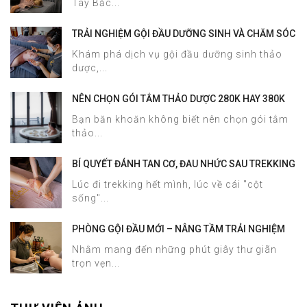
Tây Bắc...
TRẢI NGHIỆM GỘI ĐẦU DƯỠNG SINH VÀ CHĂM SÓC
DA MẶT TẠI HALOSA SPA & MASSAGE
Khám phá dịch vụ gội đầu dưỡng sinh thảo
dược,...
NÊN CHỌN GÓI TẮM THẢO DƯỢC 280K HAY 380K
TẠI HALOSA SPA & MASSAGE?
Bạn băn khoăn không biết nên chọn gói tắm
thảo...
BÍ QUYẾT ĐÁNH TAN CƠ, ĐAU NHỨC SAU TREKKING
SAPA CHỈ TRONG 60 PHÚT TẠI HALOSA SPA &
Lúc đi trekking hết mình, lúc về cái "cột
MASSAGE
sống"...
PHÒNG GỘI ĐẦU MỚI – NÂNG TẦM TRẢI NGHIỆM
DƯỠNG SINH TẠI HALOSA SPA & MASSAGE
Nhằm mang đến những phút giây thư giãn
trọn vẹn...