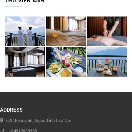
THƯ VIỆN ẢNH
ADDRESS
63C Fansipan, Sapa, Tỉnh Lào Cai
+84912869989