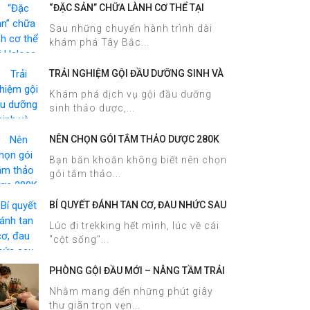
“ĐẶC SẢN” CHỮA LÀNH CƠ THỂ TẠI
HALOSA SPA & MASSAGE
Sau những chuyến hành trình dài
khám phá Tây Bắc...
TRẢI NGHIỆM GỘI ĐẦU DƯỠNG SINH VÀ
CHĂM SÓC DA MẶT TẠI HALOSA SPA &
Khám phá dịch vụ gội đầu dưỡng
MASSAGE
sinh thảo dược,...
NÊN CHỌN GÓI TẮM THẢO DƯỢC 280K
HAY 380K TẠI HALOSA SPA &
Bạn băn khoăn không biết nên chọn
MASSAGE?
gói tắm thảo...
BÍ QUYẾT ĐÁNH TAN CƠ, ĐAU NHỨC SAU
TREKKING SAPA CHỈ TRONG 60 PHÚT
Lúc đi trekking hết mình, lúc về cái
TẠI HALOSA SPA & MASSAGE
"cột sống"...
PHÒNG GỘI ĐẦU MỚI – NÂNG TẦM TRẢI
NGHIỆM DƯỠNG SINH TẠI HALOSA SPA
Nhằm mang đến những phút giây
& MASSAGE
thư giãn trọn vẹn...