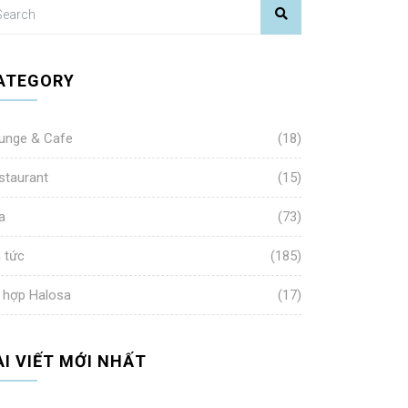
ATEGORY
unge & Cafe
(18)
staurant
(15)
a
(73)
n tức
(185)
 hợp Halosa
(17)
ÀI VIẾT MỚI NHẤT