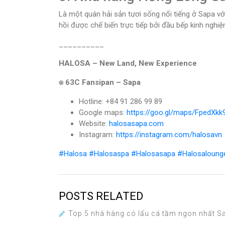
Là một quán hải sản tươi sống nổi tiếng ở Sapa v
hồi được chế biến trực tiếp bởi đầu bếp kinh ngh
__________
HALOSA – New Land, New Experience
⍟ 63C Fansipan – Sapa
Hotline: +84 91 286 99 89
Google maps:
https://goo.gl/maps/FpedX
Website:
halosasapa.com
Instagram:
https://instagram.com/halosavn
#Halosa
#Halosaspa
#Halosasapa
#Halosaloung
POSTS RELATED
Top 5 nhà hàng có lẩu cá tầm ngon nhất S