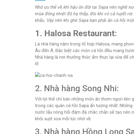
Nhờ ưu thế về khí hậu ôn đới tại Sapa nên nghề nu
mùa đông nhiệt độ hạ thấp, đôi khi có cả tuyết rơ
khẩu. Vậy nên khi ghé Sapa bạn phải ăn cá hồi mộ
1. Halosa Restaurant:
Là nhà hàng nằm trong tổ hợp Halosa, mang phon
Âu đến Á. Đặc biệt các món cá hồi đều mang hươn
Nhà hàng là nơi thưởng thức ẩm thực lại vừa để ch
lỡ.
2. Nhà hàng Song Nhi:
Với lợi thế chỉ bán những món ăn thơm ngon liên q
trong các quán cá hồi Sapa ấn tượng nhất. Những 
nước lẩu nóng hổi đậm đà chắc chắn sẽ tạo nên m
khỏi xuýt xoa mỗi lúc nhớ về.
3. Nhà hàng Hồng Long S