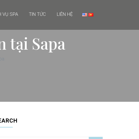
H VỤ SPA
TIN TỨC
LIÊN HỆ
n tại Sapa
pa
EARCH