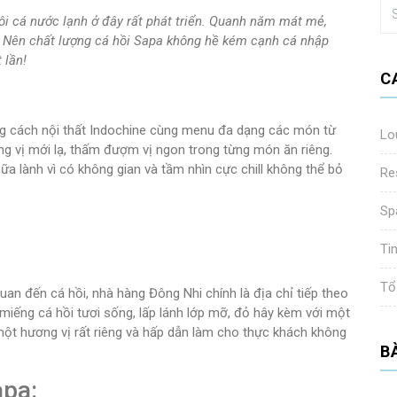
ôi cá nước lạnh ở đây rất phát triển. Quanh năm mát mẻ,
i. Nên chất lượng cá hồi Sapa không hề kém cạnh cá nhập
t lần!
C
g cách nội thất Indochine cùng menu đa dạng các món từ
Lo
g vị mới lạ, thấm đượm vị ngon trong từng món ăn riêng.
ữa lành vì có không gian và tầm nhìn cực chill không thể bỏ
Re
Sp
Ti
Tổ
uan đến cá hồi, nhà hàng Đông Nhi chính là địa chỉ tiếp theo
miếng cá hồi tươi sống, lấp lánh lớp mỡ, đỏ hây kèm với một
ột hương vị rất riêng và hấp dẫn làm cho thực khách không
B
apa: