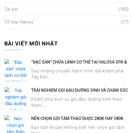
Tin tức
(185)
Tổ hợp Halosa
(17)
BÀI VIẾT MỚI NHẤT
“ĐẶC SẢN” CHỮA LÀNH CƠ THỂ TẠI HALOSA SPA &
MASSAGE
Sau những chuyến hành trình dài khám phá
Tây Bắc...
TRẢI NGHIỆM GỘI ĐẦU DƯỠNG SINH VÀ CHĂM SÓC
DA MẶT TẠI HALOSA SPA & MASSAGE
Khám phá dịch vụ gội đầu dưỡng sinh thảo
dược,...
NÊN CHỌN GÓI TẮM THẢO DƯỢC 280K HAY 380K
TẠI HALOSA SPA & MASSAGE?
Bạn băn khoăn không biết nên chọn gói tắm