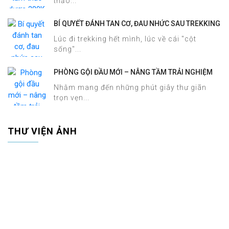
thảo...
BÍ QUYẾT ĐÁNH TAN CƠ, ĐAU NHỨC SAU TREKKING
SAPA CHỈ TRONG 60 PHÚT TẠI HALOSA SPA &
Lúc đi trekking hết mình, lúc về cái "cột
MASSAGE
sống"...
PHÒNG GỘI ĐẦU MỚI – NÂNG TẦM TRẢI NGHIỆM
DƯỠNG SINH TẠI HALOSA SPA & MASSAGE
Nhằm mang đến những phút giây thư giãn
trọn vẹn...
THƯ VIỆN ẢNH