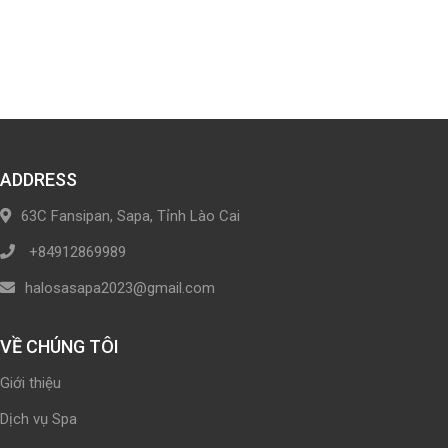
ADDRESS
63C Fansipan, Sapa, Tỉnh Lào Cai
+84912869989
halosasapa2023@gmail.com
VỀ CHÚNG TÔI
Giới thiệu
Dịch vụ Spa