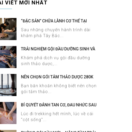
ÀI VIẾT MỚI NHẤT
“ĐẶC SẢN” CHỮA LÀNH CƠ THỂ TẠI
HALOSA SPA & MASSAGE
Sau những chuyến hành trình dài
khám phá Tây Bắc...
TRẢI NGHIỆM GỘI ĐẦU DƯỠNG SINH VÀ
CHĂM SÓC DA MẶT TẠI HALOSA SPA &
Khám phá dịch vụ gội đầu dưỡng
MASSAGE
sinh thảo dược,...
NÊN CHỌN GÓI TẮM THẢO DƯỢC 280K
HAY 380K TẠI HALOSA SPA &
Bạn băn khoăn không biết nên chọn
MASSAGE?
gói tắm thảo...
BÍ QUYẾT ĐÁNH TAN CƠ, ĐAU NHỨC SAU
TREKKING SAPA CHỈ TRONG 60 PHÚT
Lúc đi trekking hết mình, lúc về cái
TẠI HALOSA SPA & MASSAGE
"cột sống"...