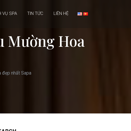
H VỤ SPA
TIN TỨC
LIÊN HỆ
àu Mường Hoa
 đẹp nhất Sapa