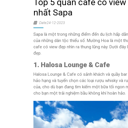
Top 5 quán cafe có vie
nhất Sapa
Date24-12-2023
Sapa là một trong những điểm đến du lịch hấp dẫn
của những dân tộc thiểu số. Mường Hoa là một thu
cafe có view đẹp nhìn ra thung lũng này. Dưới đ
đẹp.
1. Halosa Lounge & Cafe
Halosa Lounge & Cafe có sảnh khách và quầy bar 
hảo hạng và tuyển chọn các loại rượu whisky và 
của, cho dù bạn đang tìm kiếm một bữa tối ngon m
cho bạn một trải nghiệm bầu không khí hoàn hảo.