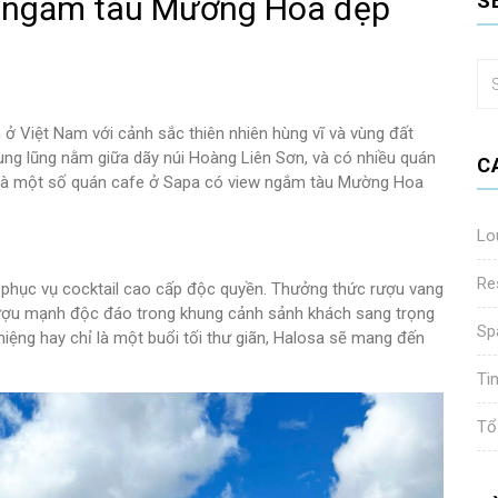
w ngắm tàu Mường Hoa đẹp
S
 ở Việt Nam với cảnh sắc thiên nhiên hùng vĩ và vùng đất
ng lũng nằm giữa dãy núi Hoàng Liên Sơn, và có nhiều quán
C
ây là một số quán cafe ở Sapa có view ngắm tàu Mường Hoa
Lo
Re
phục vụ cocktail cao cấp độc quyền. Thưởng thức rượu vang
rượu mạnh độc đáo trong khung cảnh sảnh khách sang trọng
Sp
iệng hay chỉ là một buổi tối thư giãn, Halosa sẽ mang đến
Ti
Tổ