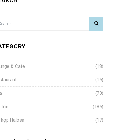
EARCH
ATEGORY
unge & Cafe
(18)
staurant
(15)
a
(73)
n tức
(185)
 hợp Halosa
(17)