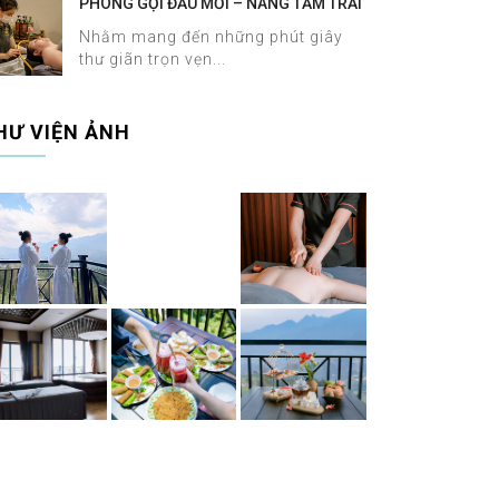
PHÒNG GỘI ĐẦU MỚI – NÂNG TẦM TRẢI
NGHIỆM DƯỠNG SINH TẠI HALOSA SPA
Nhằm mang đến những phút giây
& MASSAGE
thư giãn trọn vẹn...
HƯ VIỆN ẢNH