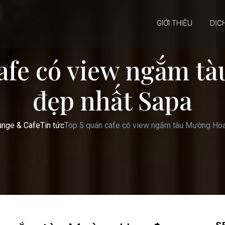
GIỚI THIỆU
DỊC
cafe có view ngắm t
đẹp nhất Sapa
unge & Cafe
Tin tức
Top 5 quán cafe có view ngắm tàu Mường Hoa