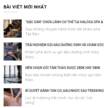
BÀI VIẾT MỚI NHẤT
“ĐẶC SẢN” CHỮA LÀNH CƠ THỂ TẠI HALOSA SPA &
MASSAGE
Sau những chuyến hành trình dài khám phá
Tây Bắc...
TRẢI NGHIỆM GỘI ĐẦU DƯỠNG SINH VÀ CHĂM SÓC
DA MẶT TẠI HALOSA SPA & MASSAGE
Khám phá dịch vụ gội đầu dưỡng sinh thảo
dược,...
NÊN CHỌN GÓI TẮM THẢO DƯỢC 280K HAY 380K
TẠI HALOSA SPA & MASSAGE?
Bạn băn khoăn không biết nên chọn gói tắm
thảo...
BÍ QUYẾT ĐÁNH TAN CƠ, ĐAU NHỨC SAU TREKKING
SAPA CHỈ TRONG 60 PHÚT TẠI HALOSA SPA &
Lúc đi trekking hết mình, lúc về cái "cột
MASSAGE
sống"...