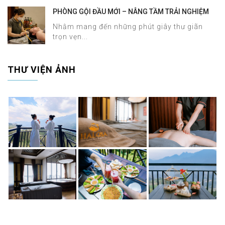
PHÒNG GỘI ĐẦU MỚI – NÂNG TẦM TRẢI NGHIỆM
DƯỠNG SINH TẠI HALOSA SPA & MASSAGE
Nhằm mang đến những phút giây thư giãn
trọn vẹn...
THƯ VIỆN ẢNH