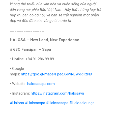
không thể thiếu của văn hóa và cuộc sống của người
dân vùng núi phía Bắc Việt Nam. Hãy thử những loại trà
này khi bạn có cơ hội, và bạn sẽ trải nghiệm một phần
đẹp và độc đáo của vùng núi nước ta.
_______________
HALOSA – New Land, New Experience
⍟ 63C Fansipan – Sapa
• Hotline: +84 91 286 99 89
• Google
maps:
https://goo.gl/maps/FpedXkk9REWxRHzN9
• Website:
halosasapa.com
• Instagram:
https://instagram.com/halosavn
#Halosa
#Halosaspa
#Halosasapa
#Halosalounge