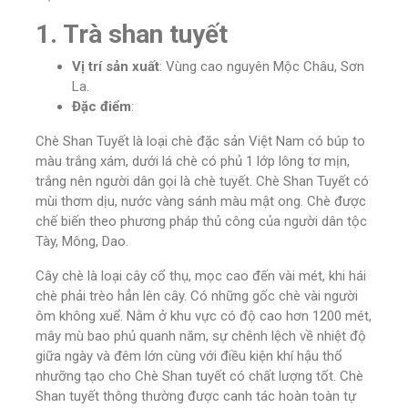
1. Trà shan tuyết
Vị trí sản xuất
: Vùng cao nguyên Mộc Châu, Sơn
La.
Đặc điểm
:
Chè Shan Tuyết là loại chè đặc sản Việt Nam có búp to
màu trắng xám, dưới lá chè có phủ 1 lớp lông tơ mịn,
trắng nên người dân gọi là chè tuyết. Chè Shan Tuyết có
mùi thơm dịu, nước vàng sánh màu mật ong. Chè được
chế biến theo phương pháp thủ công của người dân tộc
Tày, Mông, Dao.
Cây chè là loại cây cổ thụ, mọc cao đến vài mét, khi hái
chè phải trèo hẳn lên cây. Có những gốc chè vài người
ôm không xuể. Nằm ở khu vực có độ cao hơn 1200 mét,
mây mù bao phủ quanh năm, sự chênh lệch về nhiệt độ
giữa ngày và đêm lớn cùng với điều kiện khí hậu thổ
nhưỡng tạo cho Chè Shan tuyết có chất lượng tốt. Chè
Shan tuyết thông thường được canh tác hoàn toàn tự