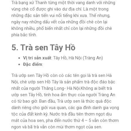
Trà bạng xứ Thanh từng một thời vang danh với những
vùng chè cổ được ghi vào dư địa chí. Là một trong
những đặc sản tiến vui nổi tiếng khi xưa. Thế nhưng,
ngày nay những dấu vết của những đồi chè còn lại
không nhiều, phổ biến nhất chỉ còn lại những đồi chè
phía bắc tỉnh.
5. Trà sen Tây Hồ
Vị trí sản xuất
: Tây Hồ, Hà Nội (Tràng An)
Đặc điểm
:
Trà ướp sen Tây Hồ còn có các tên gọi là trà sen Hà
Nội, chè ướp sen Hồ Tây là sản phẩm trà độc đáo bậc
nhất của người Thăng Long- Hà Nội.Không ai biết trà
ướp sen Tây Hồ, tinh hoa ẩm thực của người Tràng An
có từ bao giờ. Ban đầu, Trà ướp sen là thức quà độc
dành riêng cho giới vua quan, các gia đình danh gia vọng
tộc của đất kinh kỳ. Nước trà đầu tiên thơm ngọt dịu
mát của hoa sen, pha đến nước thứ 4 – 5 vẫn còn thơm
ngon và bã trà vẫn còn mùi thơm ngọt của sen.