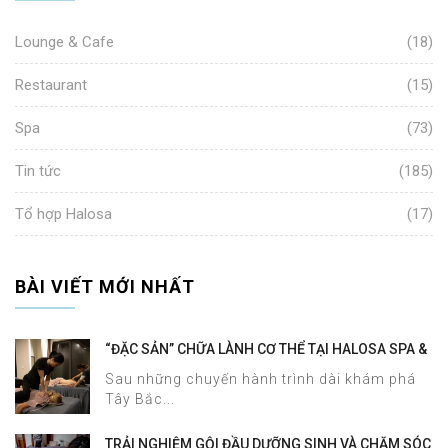
Lounge & Cafe
(18)
Restaurant
(15)
Spa
(73)
Tin tức
(185)
Tổ hợp Halosa
(17)
BÀI VIẾT MỚI NHẤT
“ĐẶC SẢN” CHỮA LÀNH CƠ THỂ TẠI HALOSA SPA &
MASSAGE
Sau những chuyến hành trình dài khám phá
Tây Bắc...
TRẢI NGHIỆM GỘI ĐẦU DƯỠNG SINH VÀ CHĂM SÓC