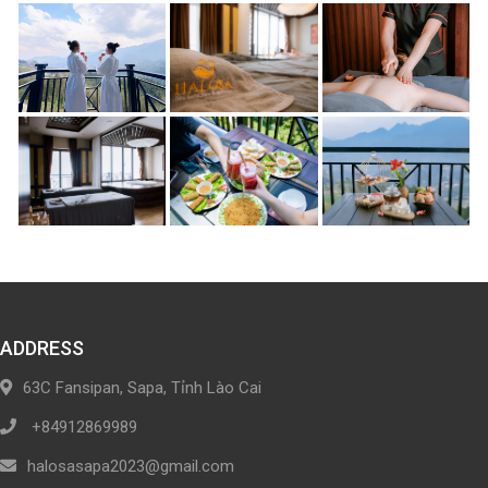
ADDRESS
63C Fansipan, Sapa, Tỉnh Lào Cai
+84912869989
halosasapa2023@gmail.com