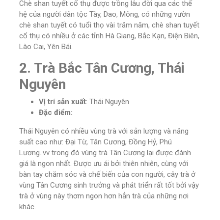
Chè shan tuyết cổ thụ được trồng lâu đời qua các thế
hệ của người dân tộc Tày, Dao, Mông, có những vườn
chè shan tuyết có tuổi thọ vài trăm năm, chè shan tuyết
cổ thụ có nhiều ở các tỉnh Hà Giang, Bắc Kạn, Điện Biên,
Lào Cai, Yên Bái.
2. Trà Bắc Tân Cương, Thái
Nguyên
Vị trí sản xuất
: Thái Nguyên
Đặc điểm:
Thái Nguyên có nhiều vùng trà với sản lượng và năng
suất cao như: Đại Từ, Tân Cương, Đồng Hỷ, Phú
Lương..vv trong đó vùng trà Tân Cương lại được đánh
giá là ngon nhất. Được ưu ái bởi thiên nhiên, cùng với
bàn tay chăm sóc và chế biến của con người, cây trà ở
vùng Tân Cương sinh trưởng và phát triển rất tốt bởi vậy
trà ở vùng này thơm ngon hơn hẳn trà của những nơi
khác.