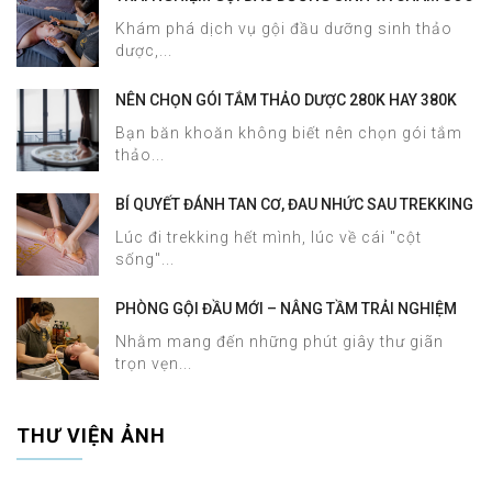
DA MẶT TẠI HALOSA SPA & MASSAGE
Khám phá dịch vụ gội đầu dưỡng sinh thảo
dược,...
NÊN CHỌN GÓI TẮM THẢO DƯỢC 280K HAY 380K
TẠI HALOSA SPA & MASSAGE?
Bạn băn khoăn không biết nên chọn gói tắm
thảo...
BÍ QUYẾT ĐÁNH TAN CƠ, ĐAU NHỨC SAU TREKKING
SAPA CHỈ TRONG 60 PHÚT TẠI HALOSA SPA &
Lúc đi trekking hết mình, lúc về cái "cột
MASSAGE
sống"...
PHÒNG GỘI ĐẦU MỚI – NÂNG TẦM TRẢI NGHIỆM
DƯỠNG SINH TẠI HALOSA SPA & MASSAGE
Nhằm mang đến những phút giây thư giãn
trọn vẹn...
THƯ VIỆN ẢNH